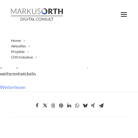
Home
Aktuelles
Projekte
Die Lufthansa City Center (LCC) werden seit März von Markus Orth
Ü50 Initiative
gemanagt. Sein Ziel: Er will das Franchise-System zur Plattform
weiterentwickeln.
Weiterlesen