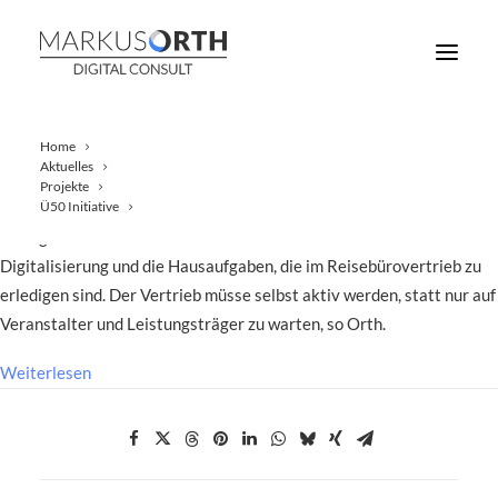
Home
Aktuelles
Projekte
Im zweiten Teil des Interviews mit LCC-Geschäftsführer Markus
Ü50 Initiative
Orth geht es um die Versäumnisse der Reisebranche bei der
Digitalisierung und die Hausaufgaben, die im Reisebürovertrieb zu
erledigen sind. Der Vertrieb müsse selbst aktiv werden, statt nur auf
Veranstalter und Leistungsträger zu warten, so Orth.
Weiterlesen