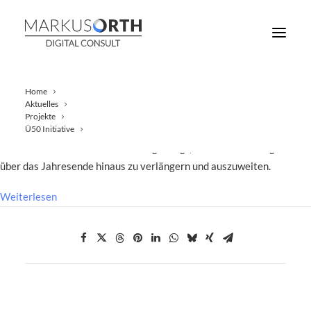
Home
Aktuelles
Projekte
Bundesfinanzminister Olaf Scholz und Bundeswirtschaftsminister
Ü50 Initiative
Peter Altmaier haben sich darauf geeinigt, die Überbrückungshilfe
über das Jahresende hinaus zu verlängern und auszuweiten.
Weiterlesen