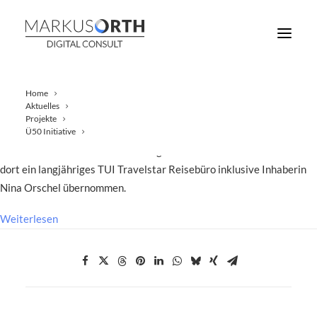
Home
Aktuelles
Projekte
Das Franchise-System Lufthansa City Center (LCC) ist nun auch in
Ü50 Initiative
Wiesbaden vertreten. Die zu LCC gehörende LCC Reisebüro AG hat
dort ein langjähriges TUI Travelstar Reisebüro inklusive Inhaberin
Nina Orschel übernommen.
Weiterlesen