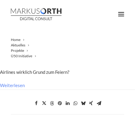
Home
Aktuelles
Projekte
Mit dem Ende des Flugbanns der USA für geimpfte Europäer steigt
Ü50 Initiative
die Reiselust von Geschäftsleuten und Urlaubern. Aber haben die
Airlines wirklich Grund zum Feiern?
Weiterlesen