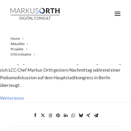
Home
Aktuelles
Projekte
Reisebüros müssen auf der Suche nach Mitarbeitern und Azubis
Ü50 Initiative
neue Wege gehen. „Die klassische Anzeige hat ausgedient“, zeigte
sich LCC-Chef Markus Orth gestern Nachmittag während einer
Podiumsdiskussion auf dem Hauptstadtkongress in Berlin
überzeugt.
Weiterlesen